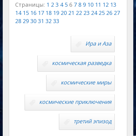
Страницы:
1
2
3
4
5
6
7
8
9
10
11
12
13
gr
o
s
p
g
o
p
14
15
16
17
18
19
20
21
22
23
24
25
26
27
a
kl
A
e
er
u
y
28
29
30
31
32
33
m
as
p
r
Li
s
p
n
n
Ира и Аза
ni
al
k
ki
космическая разведка
космические миры
космические приключения
третий эпизод