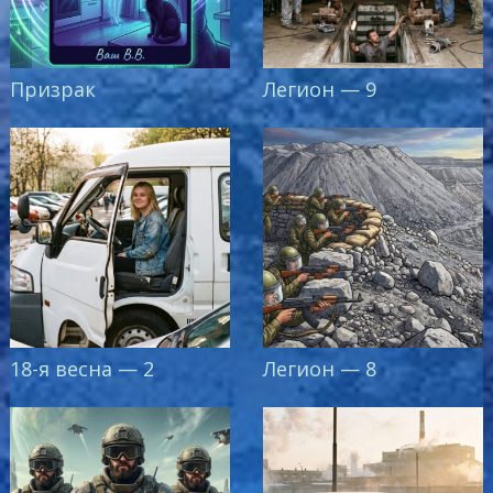
Призрак
Легион — 9
18-я весна — 2
Легион — 8