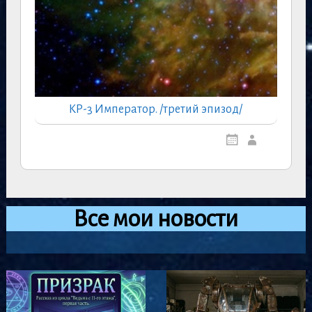
КР-3 Император. /третий эпизод/
Все мои новости