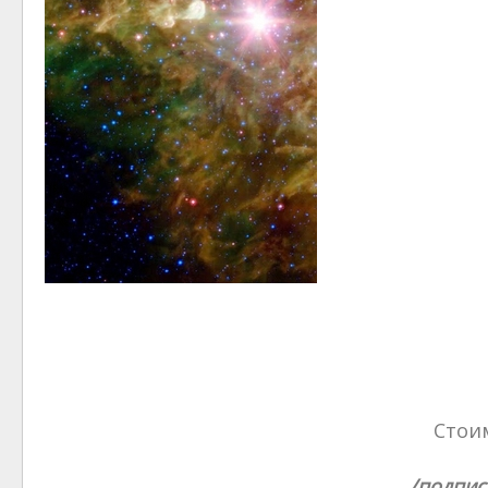
Стоим
/подпис