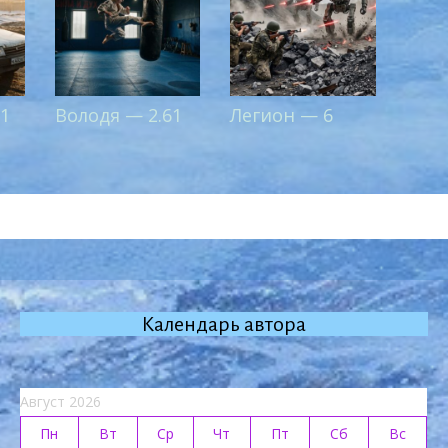
 1
Володя — 2.61
Легион — 6
Календарь автора
Август 2026
Пн
Вт
Ср
Чт
Пт
Сб
Вс