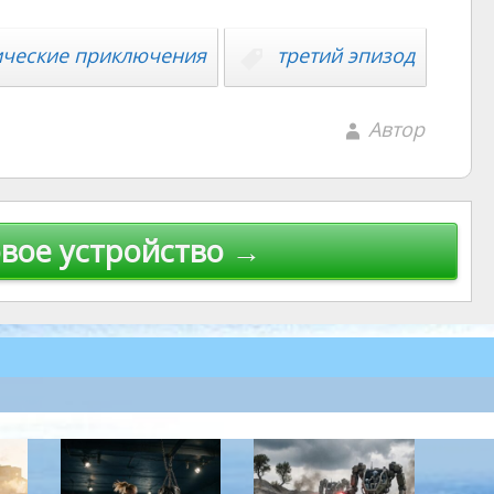
ические приключения
третий эпизод
Автор
вое устройство →