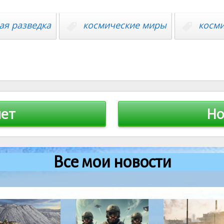
ая разведка
космические миры
косм
чет
Но
Все мои новости