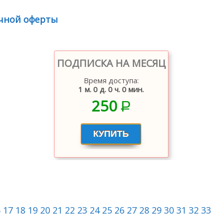
чной оферты
ПОДПИСКА НА МЕСЯЦ
Время доступа:
1 м. 0 д. 0 ч. 0 мин.
250
P
–
6
17
18
19
20
21
22
23
24
25
26
27
28
29
30
31
32
33