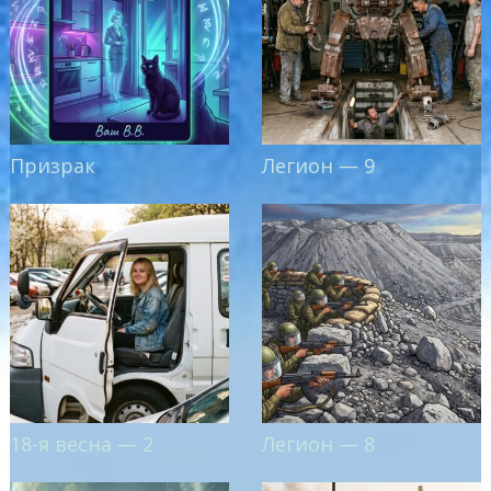
Призрак
Легион — 9
18-я весна — 2
Легион — 8