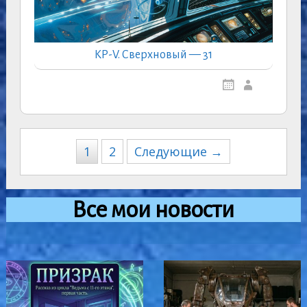
КР-V. Сверхновый — 31
Навигация
1
2
Следующие →
по
записям
Все мои новости