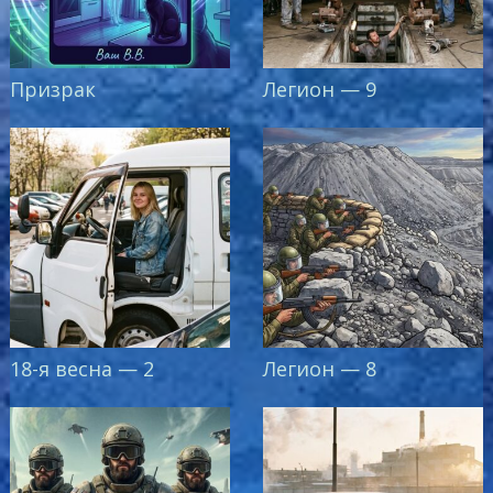
Призрак
Легион — 9
18-я весна — 2
Легион — 8