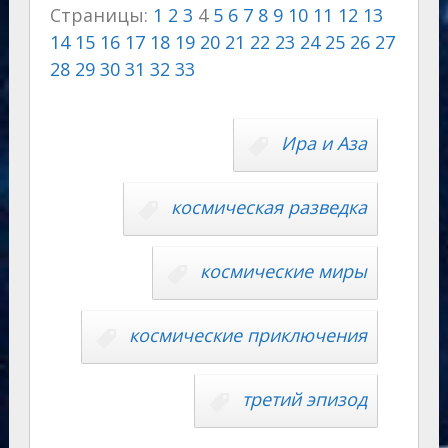
Страницы:
1
2
3
4
5
6
7
8
9
10
11
12
13
gr
o
s
p
g
o
p
14
15
16
17
18
19
20
21
22
23
24
25
26
27
a
kl
A
e
er
u
y
28
29
30
31
32
33
m
as
p
r
Li
s
p
n
n
Ира и Аза
ni
al
k
ki
космическая разведка
космические миры
космические приключения
третий эпизод