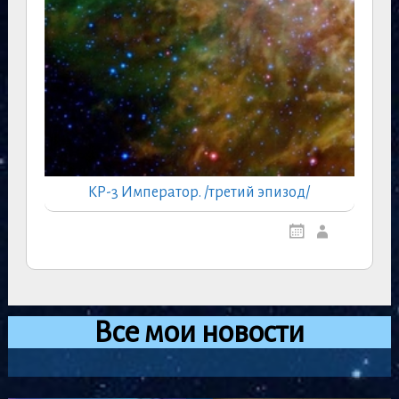
КР-3 Император. /третий эпизод/
Все мои новости