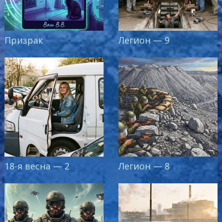
Призрак
Легион — 9
18-я весна — 2
Легион — 8