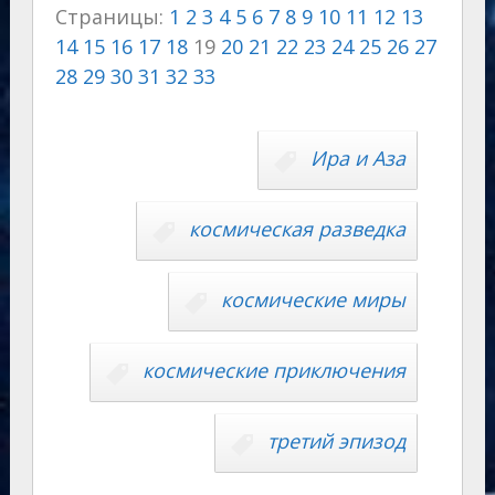
Страницы:
1
2
3
4
5
6
7
8
9
10
11
12
13
gr
o
s
p
g
o
p
14
15
16
17
18
19
20
21
22
23
24
25
26
27
a
kl
A
e
er
u
y
28
29
30
31
32
33
m
as
p
r
Li
s
p
n
n
Ира и Аза
ni
al
k
ki
космическая разведка
космические миры
космические приключения
третий эпизод