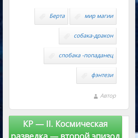
Li
s
p
n
n
Берта
мир магии
ni
al
k
ki
собака-дракон
спобака -попаданец
фэнтези
Автор
Навигация
КР — II. Космическая
по
разведка — второй эпизод