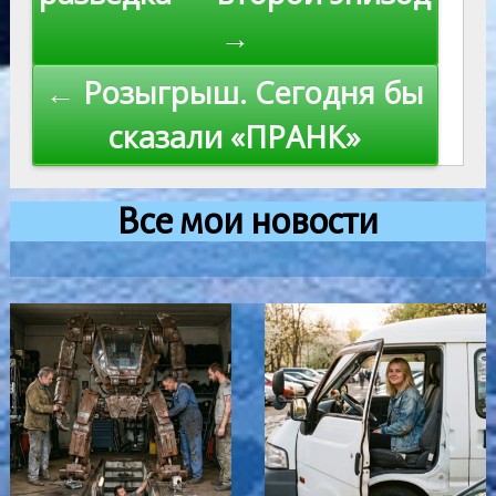
записям
→
← Розыгрыш. Сегодня бы
сказали «ПРАНК»
Все мои новости