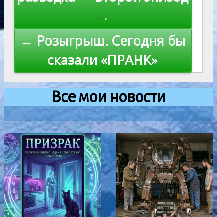
записям
→
← Розыгрыш. Сегодня бы
сказали «ПРАНК»
Все мои новости