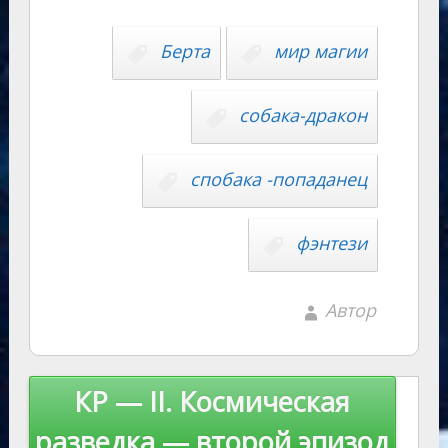
Li
s
p
n
n
Берта
мир магии
ni
al
k
ki
собака-дракон
спобака -попаданец
фэнтези
Автор
Навигация
КР — II. Космическая
по
разведка — второй эпизод