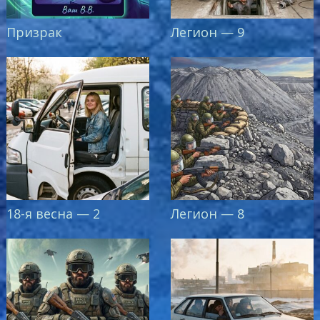
Призрак
Легион — 9
18-я весна — 2
Легион — 8