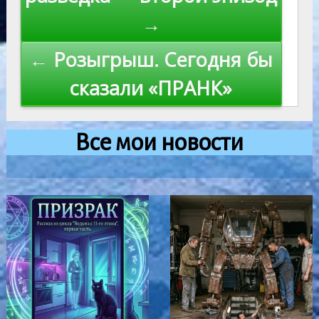
записям
→
← Розыгрыш. Сегодня бы
сказали «ПРАНК»
Все мои новости