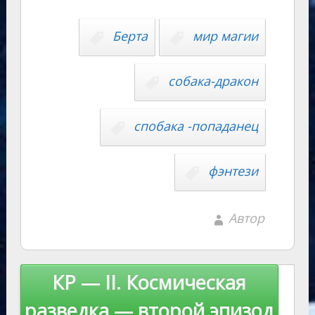
Li
s
p
n
n
Берта
мир магии
ni
al
k
ki
собака-дракон
спобака -попаданец
фэнтези
Автор
Навигация
КР — II. Космическая
по
разведка — второй эпизод