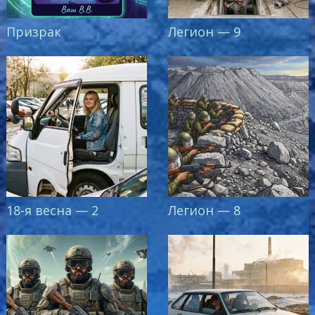
Призрак
Легион — 9
18-я весна — 2
Легион — 8