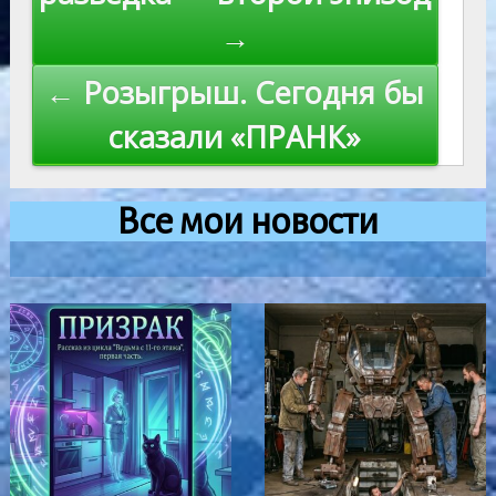
записям
→
← Розыгрыш. Сегодня бы
сказали «ПРАНК»
Все мои новости