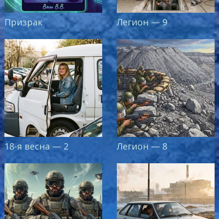
Призрак
Легион — 9
18-я весна — 2
Легион — 8