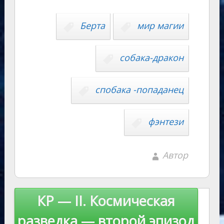
Li
s
p
n
n
Берта
мир магии
ni
al
k
ki
собака-дракон
спобака -попаданец
фэнтези
Автор
Навигация
КР — II. Космическая
по
разведка — второй эпизод