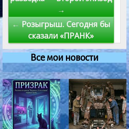
записям
→
← Розыгрыш. Сегодня бы
сказали «ПРАНК»
Все мои новости