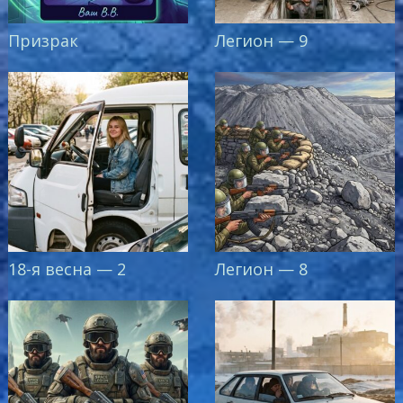
Призрак
Легион — 9
18-я весна — 2
Легион — 8