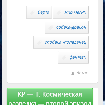
Li
s
p
n
n
Берта
мир магии
ni
al
k
ki
собака-дракон
спобака -попаданец
фэнтези
Автор
Навигация
КР — II. Космическая
по
разведка — второй эпизод