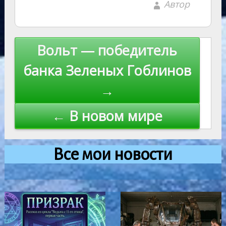
Автор
Навигация
Вольт — победитель
по
банка Зеленых Гоблинов
записям
→
← В новом мире
Все мои новости