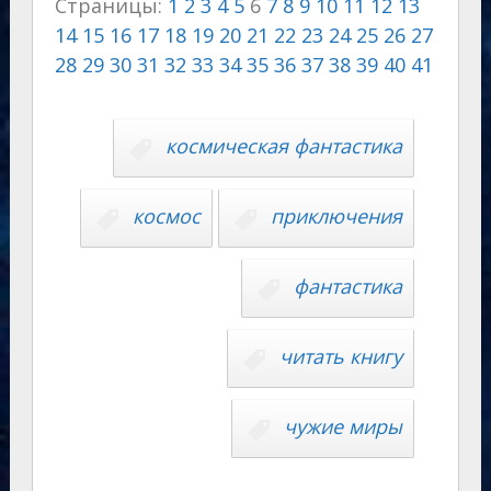
Страницы:
1
2
3
4
5
6
7
8
9
10
11
12
13
gr
o
s
p
g
o
p
14
15
16
17
18
19
20
21
22
23
24
25
26
27
a
kl
A
e
er
u
y
28
29
30
31
32
33
34
35
36
37
38
39
40
41
m
as
p
r
Li
s
p
n
n
космическая фантастика
ni
al
k
ki
космос
приключения
фантастика
читать книгу
чужие миры