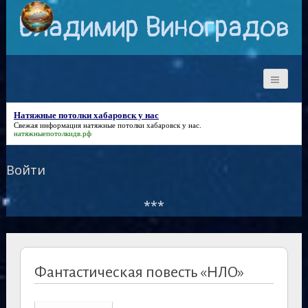
Владимир Виноградов
Натяжные потолки хабаровск у нас
Свежая информация
натяжные потолки хабаровск у нас
.
натяжныепотолкидв.рф
Войти
***
Фантастическая повесть «НЛО»