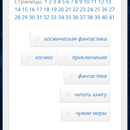
Страницы:
1
2
3
4
5
6
7
8
9
10
11
12
13
gr
o
s
p
g
o
p
14
15
16
17
18
19
20
21
22
23
24
25
26
27
a
kl
A
e
er
u
y
28
29
30
31
32
33
34
35
36
37
38
39
40
41
m
as
p
r
Li
s
p
n
n
космическая фантастика
ni
al
k
ki
космос
приключения
фантастика
читать книгу
чужие миры