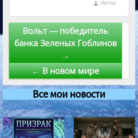
Автор
Навигация
Вольт — победитель
по
банка Зеленых Гоблинов
записям
→
← В новом мире
Все мои новости