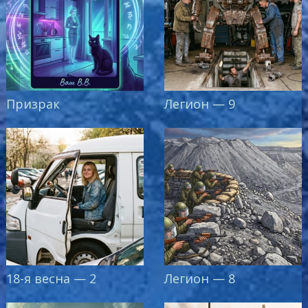
Призрак
Легион — 9
18-я весна — 2
Легион — 8