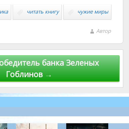
ика
читать книгу
чужие миры
Автор
обедитель банка Зеленых
Гоблинов →