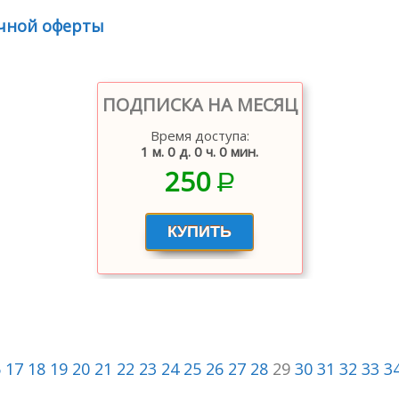
чной оферты
ПОДПИСКА НА МЕСЯЦ
Время доступа:
1 м. 0 д. 0 ч. 0 мин.
250
P
–
6
17
18
19
20
21
22
23
24
25
26
27
28
29
30
31
32
33
3