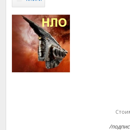
Стоим
/подпис