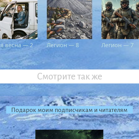
-я весна — 2
Легион — 8
Легион — 7
Смотрите так же
Подарок моим подписчикам и читателям