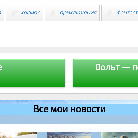
а
космос
приключения
фантаст
е
Вольт — п
Все мои новости