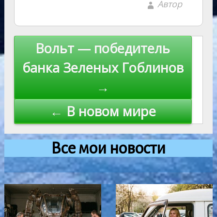
Автор
Навигация
Вольт — победитель
по
банка Зеленых Гоблинов
записям
→
← В новом мире
Все мои новости