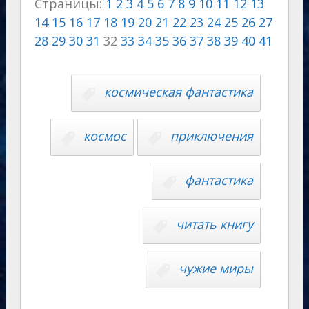
Страницы:
1
2
3
4
5
6
7
8
9
10
11
12
13
gr
o
s
p
g
o
p
14
15
16
17
18
19
20
21
22
23
24
25
26
27
a
kl
A
e
er
u
y
28
29
30
31
32
33
34
35
36
37
38
39
40
41
m
as
p
r
Li
s
p
n
n
космическая фантастика
ni
al
k
ki
космос
приключения
фантастика
читать книгу
чужие миры