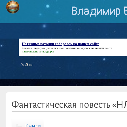
Владимир 
Натяжные потолки хабаровск на нашем сайте
Свежая информация
натяжные потолки хабаровск на нашем сайте
.
натяжныепотолкидв.рф
Войти
Фантастическая повесть «Н
Книги