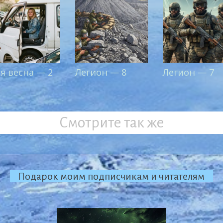
-я весна — 2
Легион — 8
Легион — 7
Смотрите так же
Подарок моим подписчикам и читателям