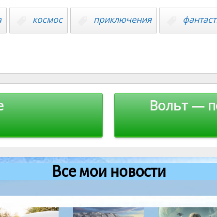
а
космос
приключения
фантаст
е
Вольт — п
Все мои новости