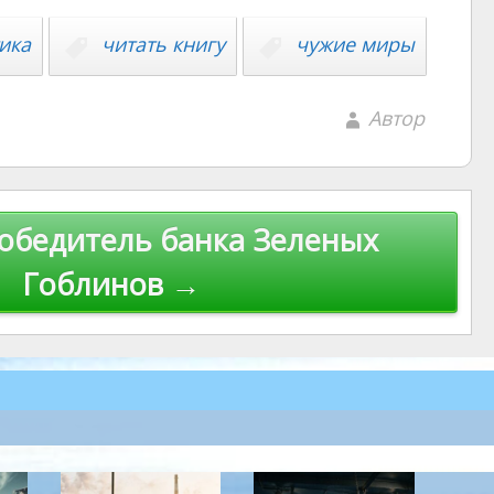
ика
читать книгу
чужие миры
Автор
обедитель банка Зеленых
Гоблинов →