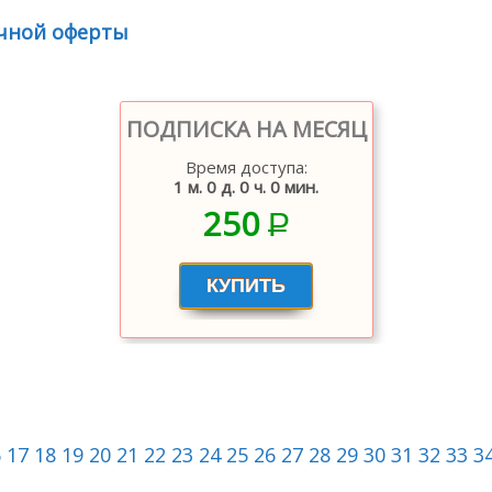
чной оферты
ПОДПИСКА НА МЕСЯЦ
Время доступа:
1 м. 0 д. 0 ч. 0 мин.
250
P
–
6
17
18
19
20
21
22
23
24
25
26
27
28
29
30
31
32
33
3