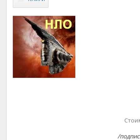
Стоим
/подпис