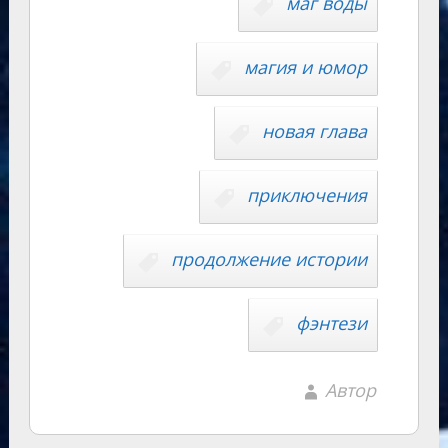
y
маг воды
m
as
p
r
Li
s
p
n
n
магия и юмор
ni
al
k
ki
новая глава
приключения
продолжение истории
фэнтези
Автор