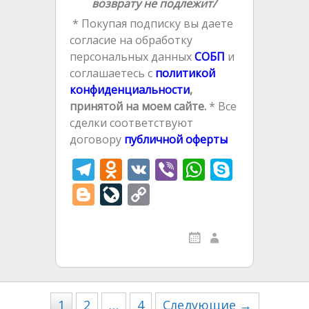
возврату не подлежит/
* Покупая подписку вы даете
согласие на обработку
персональных данных
СОБП
и
соглашаетесь с
политикой
конфиденциальности
,
принятой на моем сайте.
* Все
сделки соответствуют
договору
публичной оферты
T
O
V
Vi
W
S
el
d
K
b
h
k
Bl
Li
C
e
n
er
at
y
o
v
o
gr
o
s
p
g
eJ
p
a
kl
A
e
g
o
y
m
as
p
er
u
Li
s
p
r
n
1
2
…
4
Следующие →