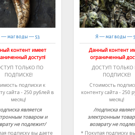
 — маг воды — 53
Я — маг воды — 
ный контент имеет
Данный контент и
аниченный доступ!
ограниченный дос
СТУП ТОЛЬКО ПО
ДОСТУП ТОЛЬКО
ПОДПИСКЕ!
ПОДПИСКЕ!
имость подписки к
Стоимость подпис
у сайта - 250 рублей в
контенту сайта - 250 
месяц!
месяц!
подписка является
/подписка являет
ктронным товаром и
электронным товар
врату не подлежит/
возврату не подле
ая подписку вы даете
* Покупая подписку вы