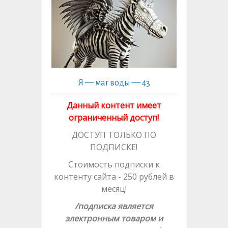
ni
ni
n
k
n
k
ki
ki
al
al
Я — маг воды — 43
Данный контент имеет
ограниченный доступ!
ДОСТУП ТОЛЬКО ПО
ПОДПИСКЕ!
Стоимость подписки к
контенту сайта - 250 рублей в
месяц!
/подписка является
электронным товаром и