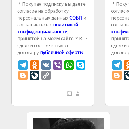
* Покупая подписку вы даете
* Покуп
согласие на обработку
согласи
персональных данных
СОБП
и
персон
соглашаетесь с
политикой
соглаша
конфиденциальности
,
конфид
принятой на моем сайте.
* Все
принято
сделки соответствуют
сделки
договору
публичной оферты
догово
T
O
V
Vi
W
S
T
el
d
K
b
h
k
el
Bl
Li
C
B
e
n
er
at
y
e
o
v
o
o
gr
o
s
p
g
g
eJ
p
g
a
kl
A
e
a
g
o
y
g
m
as
p
er
u
Li
e
s
p
r
n