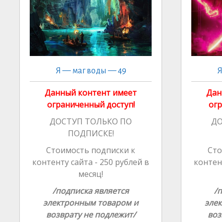
ki
al
Я — маг воды — 49
Я
Данный контент имеет
Дан
ограниченный доступ!
огр
ДОСТУП ТОЛЬКО ПО
ДО
ПОДПИСКЕ!
Стоимость подписки к
Сто
контенту сайта - 250 рублей в
контент
месяц!
/подписка является
/
электронным товаром и
эле
возврату не подлежит/
воз