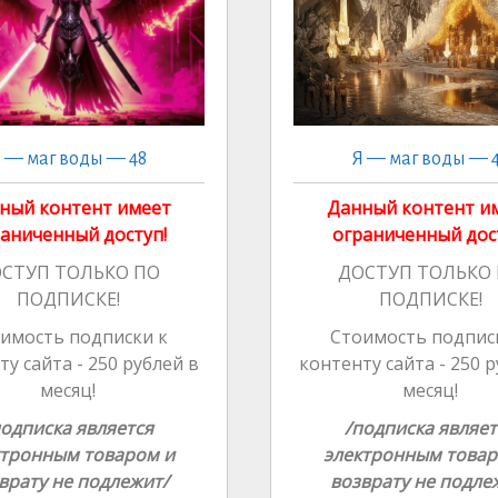
ki
ki
al
al
 — маг воды — 48
Я — маг воды — 
ный контент имеет
Данный контент и
аниченный доступ!
ограниченный дос
СТУП ТОЛЬКО ПО
ДОСТУП ТОЛЬКО
ПОДПИСКЕ!
ПОДПИСКЕ!
имость подписки к
Стоимость подпис
у сайта - 250 рублей в
контенту сайта - 250 
месяц!
месяц!
подписка является
/подписка являет
ктронным товаром и
электронным товар
врату не подлежит/
возврату не подле