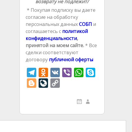
возврату не подлежит/
* Покупая подписку вы даете
согласие на обработку
персональных данных
СОБП
и
соглашаетесь с
политикой
конфиденциальности
,
принятой на моем сайте.
* Все
сделки соответствуют
договору
публичной оферты
T
O
V
Vi
W
S
el
d
K
b
h
k
Bl
Li
C
e
n
er
at
y
o
v
o
gr
o
s
p
g
eJ
p
a
kl
A
e
g
o
y
m
as
p
er
u
Li
s
p
r
n