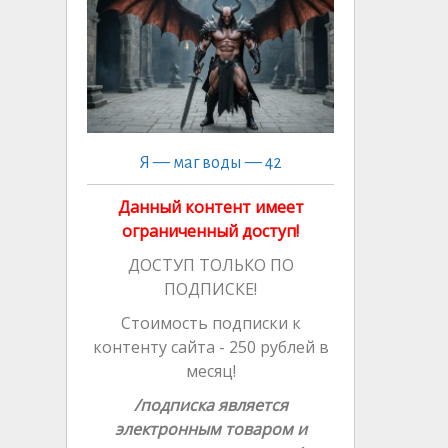
ni
n
k
ki
al
Я — маг воды — 42
Данный контент имеет
ограниченный доступ!
ДОСТУП ТОЛЬКО ПО
ПОДПИСКЕ!
Стоимость подписки к
контенту сайта - 250 рублей в
месяц!
/подписка является
электронным товаром и