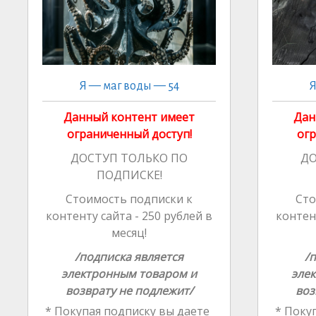
Я — маг воды — 54
Я
Данный контент имеет
Дан
ограниченный доступ!
огр
ДОСТУП ТОЛЬКО ПО
ДО
ПОДПИСКЕ!
Стоимость подписки к
Сто
контенту сайта - 250 рублей в
контент
месяц!
/подписка является
/
электронным товаром и
эле
возврату не подлежит/
воз
* Покупая подписку вы даете
* Покуп