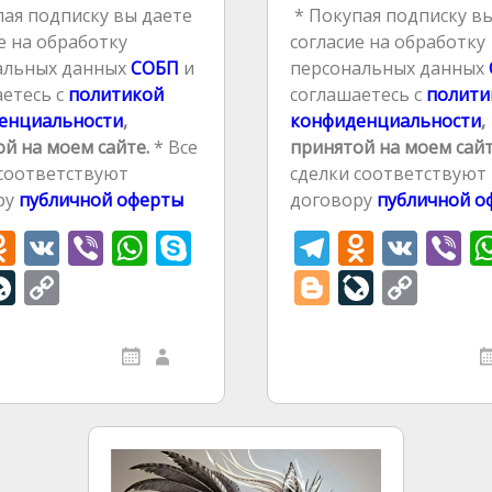
ая подписку вы даете
* Покупая подписку вы
е на обработку
согласие на обработку
альных данных
СОБП
и
персональных данных
етесь с
политикой
соглашаетесь с
полити
енциальности
,
конфиденциальности
,
й на моем сайте.
* Все
принятой на моем сайт
 соответствуют
сделки соответствуют
ру
публичной оферты
договору
публичной о
O
V
Vi
W
S
T
O
V
Vi
d
K
b
h
k
el
d
K
b
l
Li
C
Bl
Li
C
n
er
at
y
e
n
e
v
o
o
v
o
r
o
s
p
gr
o
eJ
p
g
eJ
p
kl
A
e
a
kl
o
y
g
o
y
m
as
p
m
as
r
u
Li
er
u
Li
s
p
s
r
n
r
n