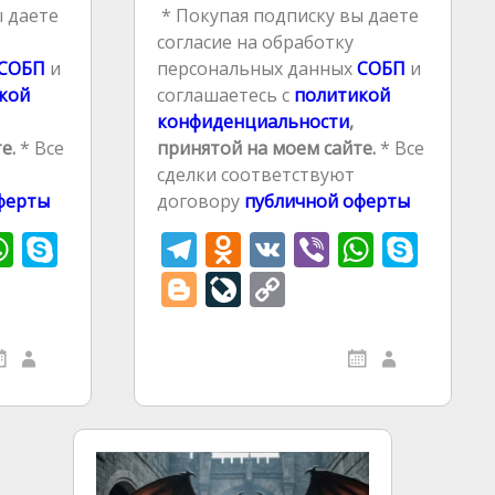
 даете
* Покупая подписку вы даете
согласие на обработку
СОБП
и
персональных данных
СОБП
и
кой
соглашаетесь с
политикой
конфиденциальности
,
е.
* Все
принятой на моем сайте.
* Все
сделки соответствуют
ферты
договору
публичной оферты
W
S
T
O
V
Vi
W
S
h
k
el
d
K
b
h
k
Bl
Li
C
r
at
y
e
n
er
at
y
o
v
o
s
p
gr
o
s
p
g
eJ
p
A
e
a
kl
A
e
g
o
y
p
m
as
p
er
u
Li
p
s
p
r
n