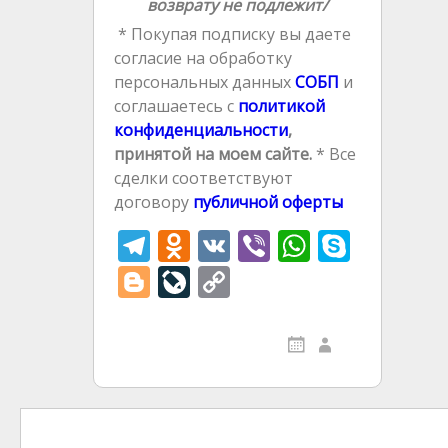
возврату не подлежит/
* Покупая подписку вы даете
согласие на обработку
персональных данных
СОБП
и
соглашаетесь с
политикой
конфиденциальности
,
принятой на моем сайте.
* Все
сделки соответствуют
договору
публичной оферты
T
O
V
Vi
W
S
el
d
K
b
h
k
Bl
Li
C
e
n
er
at
y
o
v
o
gr
o
s
p
g
eJ
p
a
kl
A
e
g
o
y
m
as
p
er
u
Li
Навигация
s
p
r
n