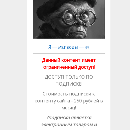
ni
n
k
ki
al
Я — маг воды — 45
Данный контент имеет
ограниченный доступ!
ДОСТУП ТОЛЬКО ПО
ПОДПИСКЕ!
Стоимость подписки к
контенту сайта - 250 рублей в
месяц!
/подписка является
электронным товаром и