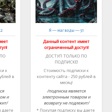
52
Я — маг воды — 51
меет
Данный контент имеет
туп!
ограниченный доступ!
 ПО
ДОСТУП ТОЛЬКО ПО
ПОДПИСКЕ!
ки к
Стоимость подписки к
рублей в
контенту сайта - 250 рублей в
месяц!
ся
/подписка является
ом и
электронным товаром и
жит/
возврату не подлежит/
 даете
* Покупая подписку вы даете