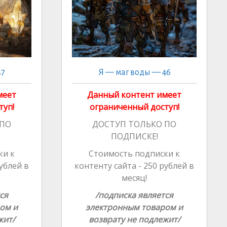
ki
al
47
Я — маг воды — 46
меет
Данный контент имеет
туп!
ограниченный доступ!
 ПО
ДОСТУП ТОЛЬКО ПО
ПОДПИСКЕ!
ки к
Стоимость подписки к
рублей в
контенту сайта - 250 рублей в
месяц!
ся
/подписка является
ом и
электронным товаром и
жит/
возврату не подлежит/