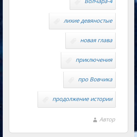
y
Волчара-4
m
as
p
r
Li
s
p
n
n
лихие девяностые
ni
al
k
ki
новая глава
приключения
про Вовчика
продолжение истории
Автор