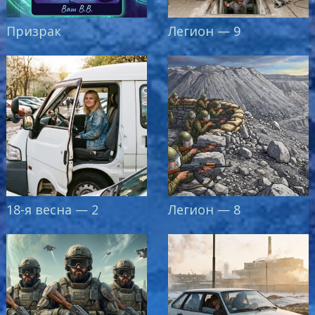
Призрак
Легион — 9
18-я весна — 2
Легион — 8