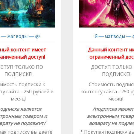
 — маг воды — 49
Я — маг воды — 
ный контент имеет
Данный контент и
аниченный доступ!
ограниченный дос
СТУП ТОЛЬКО ПО
ДОСТУП ТОЛЬКО
ПОДПИСКЕ!
ПОДПИСКЕ!
имость подписки к
Стоимость подпис
у сайта - 250 рублей в
контенту сайта - 250 
месяц!
месяц!
подписка является
/подписка являет
ктронным товаром и
электронным товар
врату не подлежит/
возврату не подле
ая подписку вы даете
* Покупая подписку вы