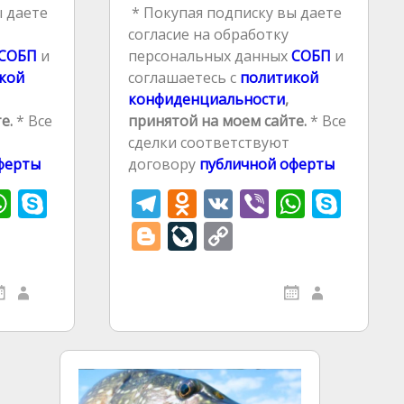
 даете
* Покупая подписку вы даете
согласие на обработку
СОБП
и
персональных данных
СОБП
и
кой
соглашаетесь с
политикой
конфиденциальности
,
е.
* Все
принятой на моем сайте.
* Все
сделки соответствуют
ферты
договору
публичной оферты
W
S
T
O
V
Vi
W
S
h
k
el
d
K
b
h
k
Bl
Li
C
r
at
y
e
n
er
at
y
o
v
o
s
p
gr
o
s
p
g
eJ
p
A
e
a
kl
A
e
g
o
y
p
m
as
p
er
u
Li
p
s
p
r
n