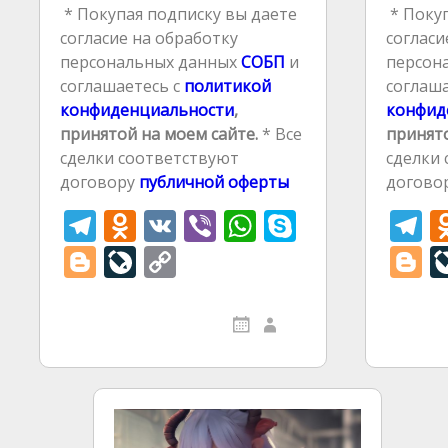
* Покупая подписку вы даете
* Покуп
согласие на обработку
согласи
персональных данных
СОБП
и
персон
соглашаетесь с
политикой
соглаша
конфиденциальности
,
конфид
принятой на моем сайте.
* Все
принято
сделки соответствуют
сделки
договору
публичной оферты
догово
T
O
V
Vi
W
S
T
el
d
K
b
h
k
el
Bl
Li
C
B
e
n
er
at
y
e
o
v
o
o
gr
o
s
p
g
g
eJ
p
g
a
kl
A
e
a
g
o
y
g
m
as
p
er
u
Li
e
s
p
r
n