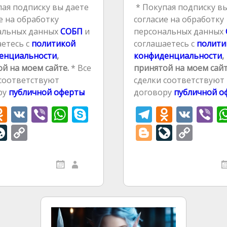
ая подписку вы даете
* Покупая подписку вы
е на обработку
согласие на обработку
альных данных
СОБП
и
персональных данных
етесь с
политикой
соглашаетесь с
полити
енциальности
,
конфиденциальности
,
й на моем сайте.
* Все
принятой на моем сайт
 соответствуют
сделки соответствуют
ру
публичной оферты
договору
публичной о
O
V
Vi
W
S
T
O
V
Vi
d
K
b
h
k
el
d
K
b
l
Li
C
Bl
Li
C
n
er
at
y
e
n
e
v
o
o
v
o
r
o
s
p
gr
o
eJ
p
g
eJ
p
kl
A
e
a
kl
o
y
g
o
y
m
as
p
m
as
r
u
Li
er
u
Li
s
p
s
r
n
r
n