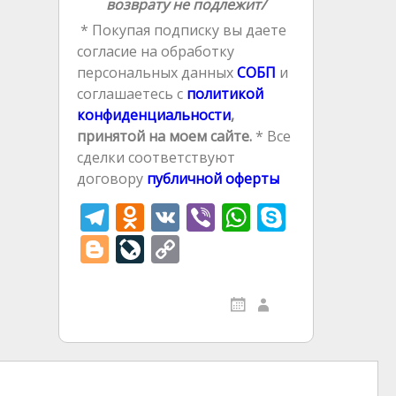
возврату не подлежит/
* Покупая подписку вы даете
согласие на обработку
персональных данных
СОБП
и
соглашаетесь с
политикой
конфиденциальности
,
принятой на моем сайте.
* Все
сделки соответствуют
договору
публичной оферты
T
O
V
Vi
W
S
el
d
K
b
h
k
Bl
Li
C
e
n
er
at
y
o
v
o
gr
o
s
p
g
eJ
p
a
kl
A
e
g
o
y
m
as
p
er
u
Li
s
p
r
n