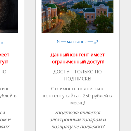
ki
al
33
Я — маг воды — 32
меет
Данный контент имеет
туп!
ограниченный доступ!
 ПО
ДОСТУП ТОЛЬКО ПО
ПОДПИСКЕ!
ки к
Стоимость подписки к
рублей в
контенту сайта - 250 рублей в
месяц!
ся
/подписка является
ом и
электронным товаром и
жит/
возврату не подлежит/