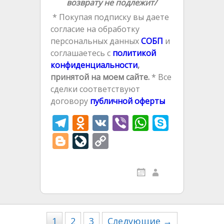
возврату не подлежит/
* Покупая подписку вы даете
согласие на обработку
персональных данных
СОБП
и
соглашаетесь с
политикой
конфиденциальности
,
принятой на моем сайте.
* Все
сделки соответствуют
договору
публичной оферты
T
O
V
Vi
W
S
el
d
K
b
h
k
Bl
Li
C
e
n
er
at
y
o
v
o
gr
o
s
p
g
eJ
p
a
kl
A
e
g
o
y
m
as
p
er
u
Li
s
p
r
n
1
2
3
Следующие →