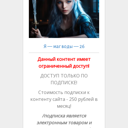
ni
ni
n
k
n
k
ki
ki
al
al
Я — маг воды — 26
Данный контент имеет
ограниченный доступ!
ДОСТУП ТОЛЬКО ПО
ПОДПИСКЕ!
Стоимость подписки к
контенту сайта - 250 рублей в
месяц!
/подписка является
электронным товаром и