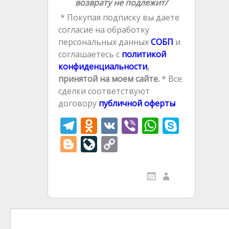
возврату не подлежит/
* Покупая подписку вы даете
согласие на обработку
персональных данных
СОБП
и
соглашаетесь с
политикой
конфиденциальности
,
принятой на моем сайте.
* Все
сделки соответствуют
договору
публичной оферты
T
O
V
Vi
W
S
el
d
K
b
h
k
Bl
Li
C
e
n
er
at
y
o
v
o
gr
o
s
p
g
eJ
p
a
kl
A
e
g
o
y
m
as
p
er
u
Li
Навигация
s
p
r
n