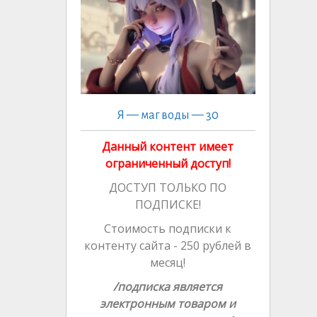
ni
n
k
ki
al
Я — маг воды — 30
Данный контент имеет
ограниченный доступ!
ДОСТУП ТОЛЬКО ПО
ПОДПИСКЕ!
Стоимость подписки к
контенту сайта - 250 рублей в
месяц!
/подписка является
электронным товаром и