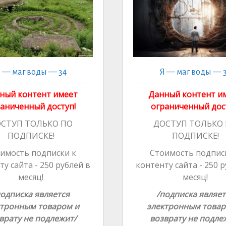
ki
ki
al
al
 — маг воды — 34
Я — маг воды — 
ный контент имеет
Данный контент и
аниченный доступ!
ограниченный дос
СТУП ТОЛЬКО ПО
ДОСТУП ТОЛЬКО
ПОДПИСКЕ!
ПОДПИСКЕ!
имость подписки к
Стоимость подпис
у сайта - 250 рублей в
контенту сайта - 250 
месяц!
месяц!
подписка является
/подписка являет
ктронным товаром и
электронным товар
врату не подлежит/
возврату не подле