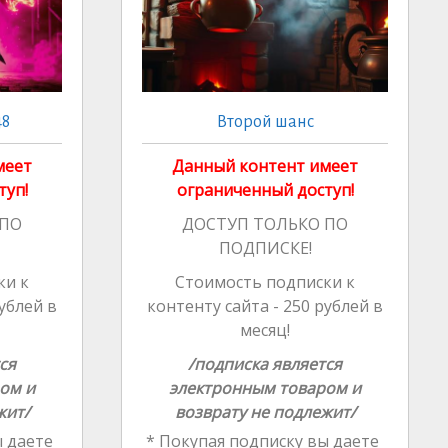
48
Второй шанс
меет
Данный контент имеет
туп!
ограниченный доступ!
 ПО
ДОСТУП ТОЛЬКО ПО
ПОДПИСКЕ!
ки к
Стоимость подписки к
рублей в
контенту сайта - 250 рублей в
месяц!
ся
/подписка является
ом и
электронным товаром и
жит/
возврату не подлежит/
 даете
* Покупая подписку вы даете