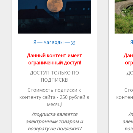
ki
al
Я — маг воды — 35
Я
Данный контент имеет
Дан
ограниченный доступ!
огр
ДОСТУП ТОЛЬКО ПО
ДО
ПОДПИСКЕ!
Стоимость подписки к
Сто
контенту сайта - 250 рублей в
контент
месяц!
/подписка является
/
электронным товаром и
эле
возврату не подлежит/
воз