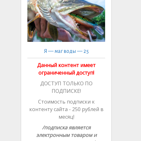
ni
n
k
ki
al
Я — маг воды — 25
Данный контент имеет
ограниченный доступ!
ДОСТУП ТОЛЬКО ПО
ПОДПИСКЕ!
Стоимость подписки к
контенту сайта - 250 рублей в
месяц!
/подписка является
электронным товаром и