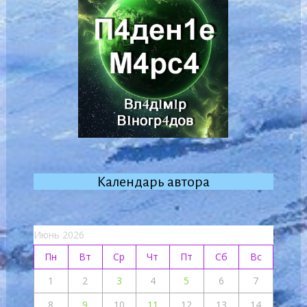
Календарь автора
Июнь 2026
Пн
Вт
Ср
Чт
Пт
Сб
Вс
1
2
3
4
5
6
7
8
9
10
11
12
13
14