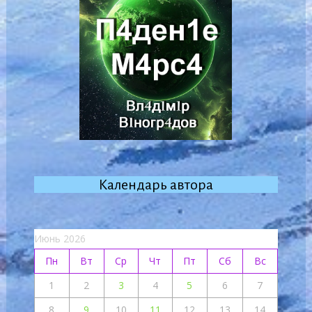
Календарь автора
Июнь 2026
Пн
Вт
Ср
Чт
Пт
Сб
Вс
1
2
3
4
5
6
7
8
9
10
11
12
13
14