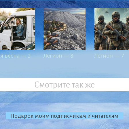
al
-я весна — 2
Легион — 8
Легион — 7
Смотрите так же
Подарок моим подписчикам и читателям