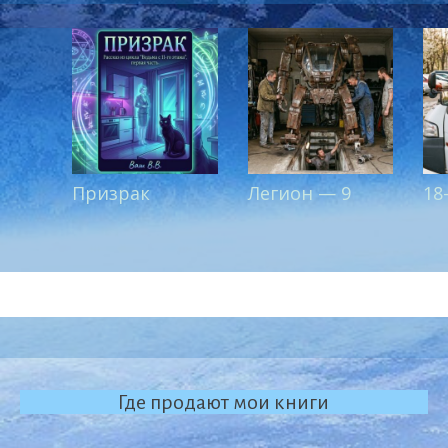
Призрак
Легион — 9
18
Где продают мои книги