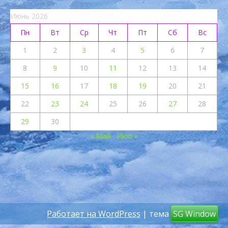
Июнь 2026
Пн
Вт
Ср
Чт
Пт
Сб
Вс
1
2
3
4
5
6
7
8
9
10
11
12
13
14
15
16
17
18
19
20
21
22
23
24
25
26
27
28
29
30
« Май
Июл »
Работает на WordPress
| тема
SG Window