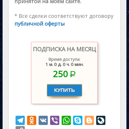
принятой на моем сайте.
* Все сделки соответствуют договору
публичной оферты
ПОДПИСКА НА МЕСЯЦ
Время доступа:
1 м. 0 д. 0 ч. 0 мин.
250
P
–
T
O
V
Vi
W
S
Bl
Li