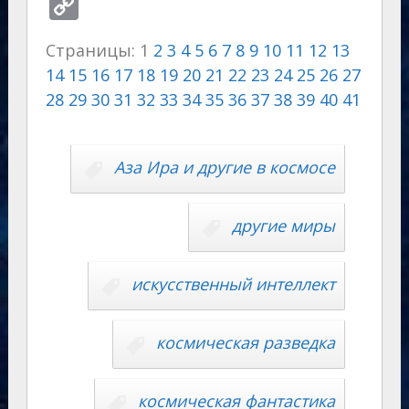
el
d
K
b
h
k
o
v
C
e
n
er
at
y
g
eJ
o
Страницы:
1
2
3
4
5
6
7
8
9
10
11
12
13
gr
o
s
p
g
o
p
14
15
16
17
18
19
20
21
22
23
24
25
26
27
a
kl
A
e
er
u
y
28
29
30
31
32
33
34
35
36
37
38
39
40
41
m
as
p
r
Li
s
p
n
n
Аза Ира и другие в космосе
ni
al
k
ki
другие миры
искусственный интеллект
космическая разведка
космическая фантастика