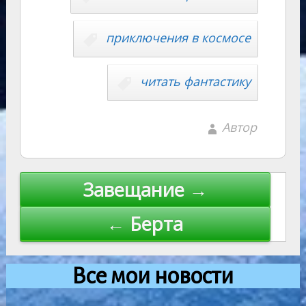
приключения в космосе
читать фантастику
Автор
Навигация
Завещание →
по
← Берта
записям
Все мои новости