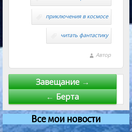
приключения в космосе
читать фантастику
Автор
Навигация
Завещание →
по
← Берта
записям
Все мои новости