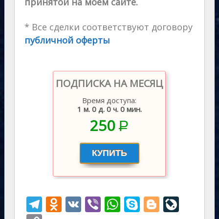
принятой на моем сайте.
* Все сделки соответствуют договору
публичной оферты
ПОДПИСКА НА МЕСЯЦ
Время доступа:
1 м. 0 д. 0 ч. 0 мин.
250
P
–
T
O
V
Vi
W
S
Bl
Li