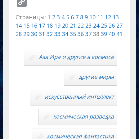
el
d
K
b
h
k
o
v
C
e
n
er
at
y
g
eJ
o
Страницы:
1
2
3
4
5
6
7
8
9
10
11
12
13
gr
o
s
p
g
o
p
14
15
16
17
18
19
20
21
22
23
24
25
26
27
a
kl
A
e
er
u
y
28
29
30
31
32
33
34
35
36
37
38
39
40
41
m
as
p
r
Li
s
p
n
n
Аза Ира и другие в космосе
ni
al
k
ki
другие миры
искусственный интеллект
космическая разведка
космическая фантастика