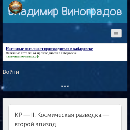
Владимир Виноградов
Натяжные потолки от производителя в хабаровске
Натяжные потолки от производителя в хабаровске
.
натяжныепотолкидв.рф
Войти
***
КР — II. Космическая разведка —
второй эпизод