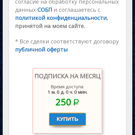
согласие на обработку персональных
данных
СОБП
и соглашаетесь с
политикой конфиденциальности
,
принятой на моем сайте.
* Все сделки соответствуют договору
публичной оферты
ПОДПИСКА НА МЕСЯЦ
Время доступа:
1 м. 0 д. 0 ч. 0 мин.
250
P
–