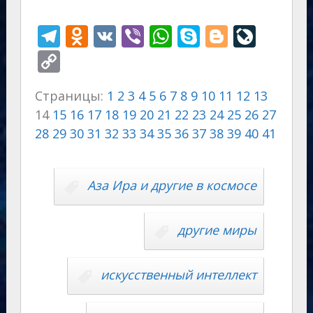
T
O
V
Vi
W
S
Bl
Li
el
d
K
b
h
k
o
v
C
e
n
er
at
y
g
eJ
o
Страницы:
1
2
3
4
5
6
7
8
9
10
11
12
13
gr
o
s
p
g
o
p
14
15
16
17
18
19
20
21
22
23
24
25
26
27
a
kl
A
e
er
u
y
28
29
30
31
32
33
34
35
36
37
38
39
40
41
m
as
p
r
Li
s
p
n
n
Аза Ира и другие в космосе
ni
al
k
ki
другие миры
искусственный интеллект