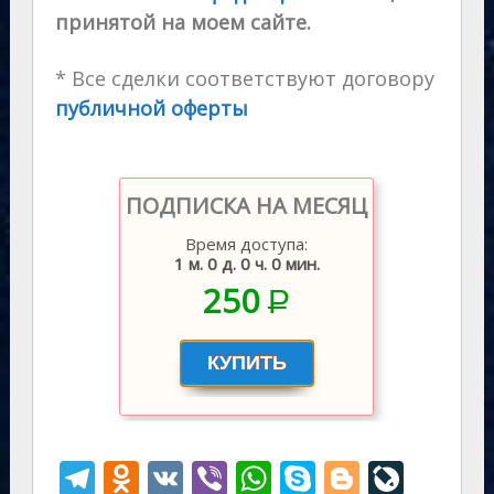
принятой на моем сайте.
* Все сделки соответствуют договору
публичной оферты
ПОДПИСКА НА МЕСЯЦ
Время доступа:
1 м. 0 д. 0 ч. 0 мин.
250
P
–
T
O
V
Vi
W
S
Bl
Li