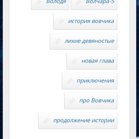
y
Володя
Волчара-5
m
as
p
r
Li
s
p
n
n
история вовчика
ni
al
k
ki
лихие девяностые
новая глава
приключения
про Вовчика
продолжение истории