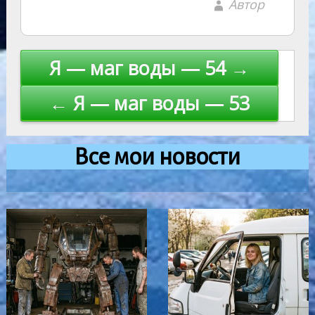
Автор
Навигация
Я — маг воды — 54 →
по
← Я — маг воды — 53
записям
Все мои новости