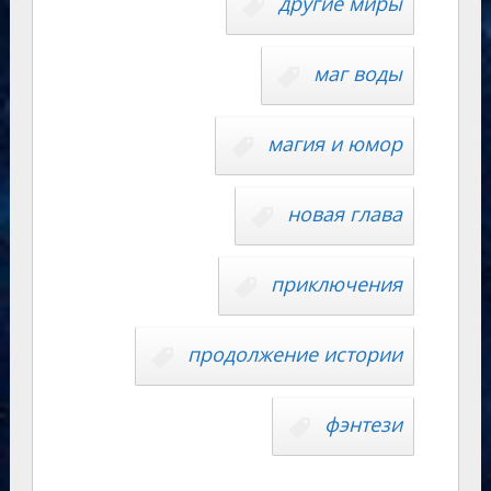
y
другие миры
m
as
p
r
Li
s
p
n
n
маг воды
ni
al
k
ki
магия и юмор
новая глава
приключения
продолжение истории
фэнтези