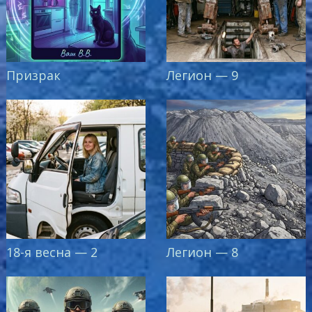
Призрак
Легион — 9
18-я весна — 2
Легион — 8