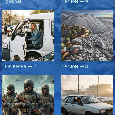
Призрак
Легион — 9
18-я весна — 2
Легион — 8