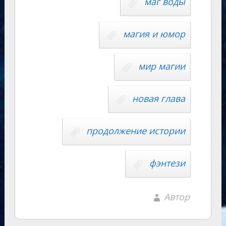
y
маг воды
m
as
p
r
Li
s
p
n
n
магия и юмор
ni
al
k
ki
мир магии
новая глава
продолжение истории
фэнтези
Автор