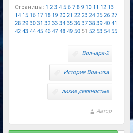
e
n
er
at
y
g
eJ
o
Страницы:
1
2
3
4
5
6
7
8
9
10
11
12
13
gr
o
s
p
g
o
p
14
15
16
17
18
19
20
21
22
23
24
25
26
27
a
kl
A
e
er
u
y
28
29
30
31
32
33
34
35
36
37
38
39
40
41
m
as
p
r
Li
42
43
44
45
46
47
48
49
50
51
52
53
54
55
s
p
n
n
ni
al
k
Волчара-2
ki
История Вовчика
лихие девяностые
Автор