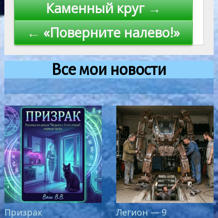
Навигация
Каменный круг →
по
← «Поверните налево!»
записям
Все мои новости
Призрак
Легион — 9