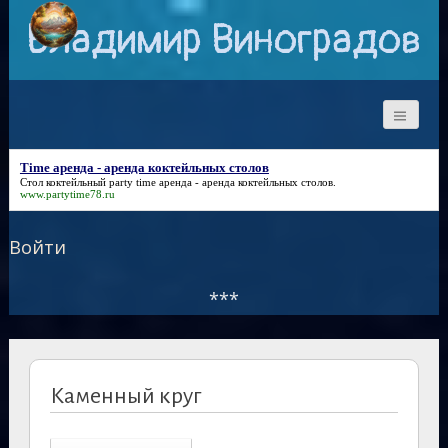
Владимир Виноградов
Time аренда - аренда коктейльных столов
Стол коктейльный party
time аренда - аренда коктейльных столов
.
www.partytime78.ru
Войти
***
Каменный круг