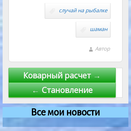
случай на рыбалке
шаман
Автор
Навигация
Коварный расчет →
по
← Становление
записям
Все мои новости