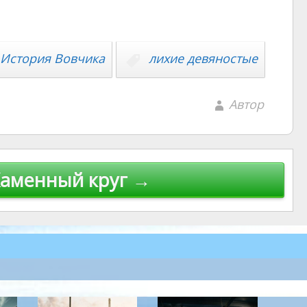
История Вовчика
лихие девяностые
Автор
аменный круг →