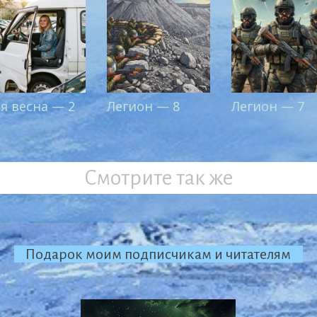
-я весна — 2
Легион — 8
Легион — 7
Смотрите так же
Подарок моим подписчикам и читателям