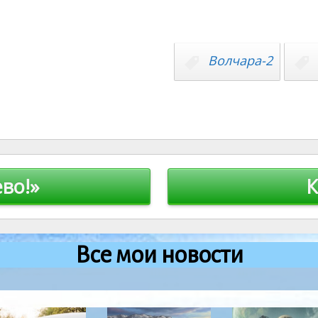
Волчара-2
во!»
К
Все мои новости