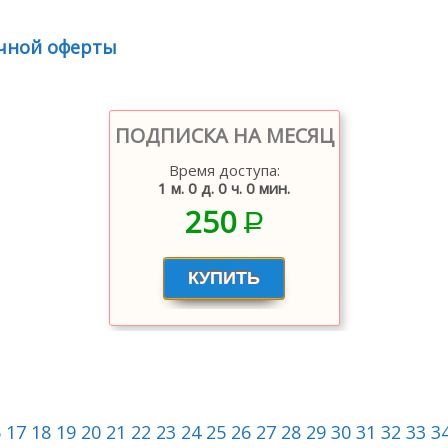
чной оферты
ПОДПИСКА НА МЕСЯЦ
Время доступа:
1 м. 0 д. 0 ч. 0 мин.
250
P
–
6
17
18
19
20
21
22
23
24
25
26
27
28
29
30
31
32
33
3