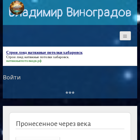
Владимир Виноградов
Строи лэнд натяжные потолки хабаровск
Строи лэнд натяжные потолки хабаровск
.
натяжныепотолкидв.рф
Войти
***
Пронесенное через века