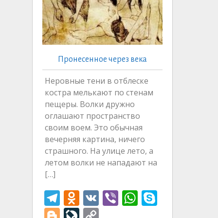
Пронесенное через века
Неровные тени в отблеске
костра мелькают по стенам
пещеры. Волки дружно
оглашают пространство
своим воем. Это обычная
вечерняя картина, ничего
страшного. На улице лето, а
летом волки не нападают на
[…]
T
O
V
Vi
W
S
el
d
K
b
h
k
Bl
Li
C