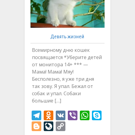
Девять жизней
Всемирному дню кошек
посвящается *Уберите детей
от монитора 14+ *** —
Мама! Мама! Мяу!
Бесполезно, я уже три дня
так зову. Я упал. Бежал от
собак и упал. Собаки
большие […]
T
O
V
Vi
W
S
el
d
K
b
h
k
Bl
Li
C
e
n
er
at
y