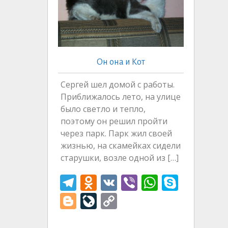
Он она и Кот
Сергей шел домой с работы.
Приближалось лето, на улице
было светло и тепло,
поэтому он решил пройти
через парк. Парк жил своей
жизнью, на скамейках сидели
старушки, возле одной из […]
T
O
V
Vi
W
S
el
d
K
b
h
k
Bl
Li
C
e
n
er
at
y
o
v
o