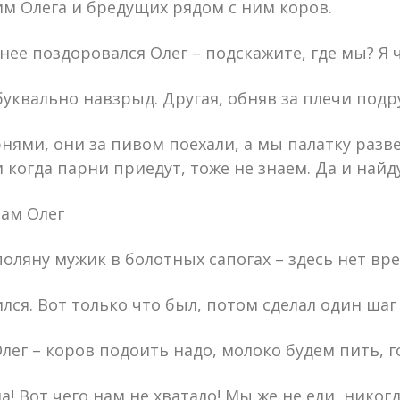
м Олега и бредущих рядом с ним коров.
ее поздоровался Олег – подскажите, где мы? Я ч
 буквально навзрыд. Другая, обняв за плечи подр
нями, они за пивом поехали, а мы палатку разве
и когда парни приедут, тоже не знаем. Да и найд
шам Олег
оляну мужик в болотных сапогах – здесь нет вр
лся. Вот только что был, потом сделал один шаг
Олег – коров подоить надо, молоко будем пить, 
! Вот чего нам не хватало! Мы же не ели, никогд