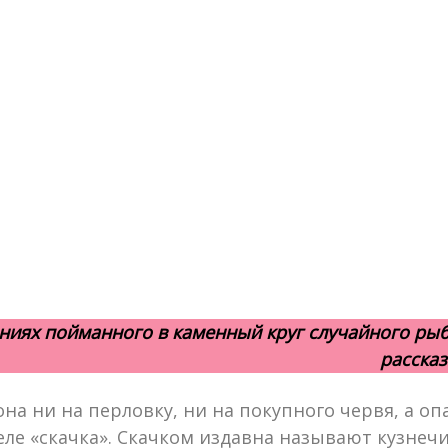
ниях пойманного в каменный круг случайного рыба
расска
 она ни на перловку, ни на покупного червя, а 
ле «скачка». Скачком издавна называют кузнечи