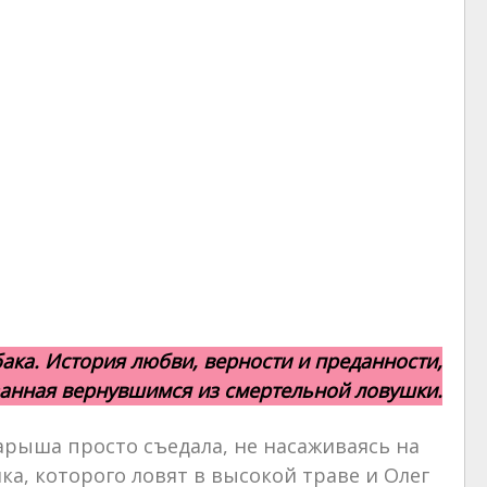
ка. История любви, верности и преданности,
занная вернувшимся из смертельной ловушки.
опарыша просто съедала, не насаживаясь на
ка, которого ловят в высокой траве и Олег