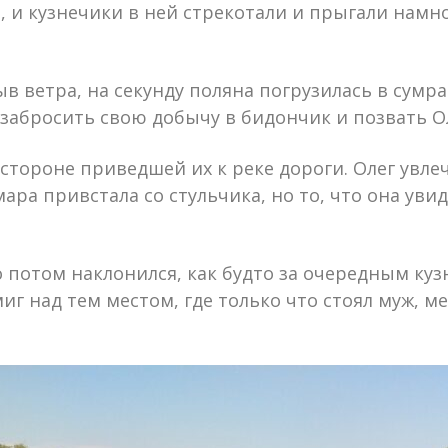
, и кузнечики в ней стрекотали и прыгали намн
 ветра, на секунду поляна погрузилась в сумра
забросить свою добычу в бидончик и позвать Ол
тороне приведшей их к реке дороги. Олег увлеч
мара привстала со стульчика, но то, что она ув
но потом наклонился, как будто за очередным куз
миг над тем местом, где только что стоял муж, 