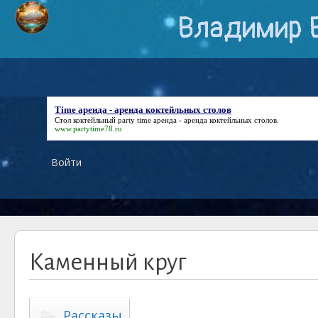
Владимир 
Time аренда - аренда коктейльных столов
Стол коктейльный party
time аренда - аренда коктейльных столов
.
www.partytime78.ru
Войти
Каменный круг
Рассказы