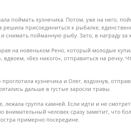
ала поймать кузнечика. Потом, уже на него, по
ара решила присоединиться к рыбалке, единстве
и снимать пойманную рыбу. Зато, в награду за 
торая на новеньком Рено, который молодые купил
 вдвоем, «без никого», отправиться на речку. Ч
проглотила кузнечика и Олег, вздохнув, отправи
прятались дальше в густые заросли травы.
е, лежала группа камней. Если идти и не смотрет
 но внимательный человек сразу заметит, что б
костра примерно посередине.