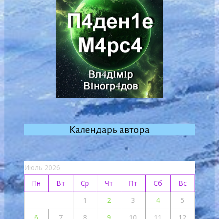
Календарь автора
Июль 2026
Пн
Вт
Ср
Чт
Пт
Сб
Вс
1
2
3
4
5
6
7
8
9
10
11
12