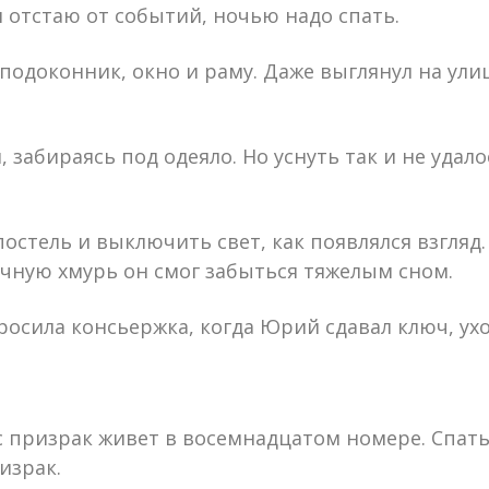
 отстаю от событий, ночью надо спать.
одоконник, окно и раму. Даже выглянул на улицу
, забираясь под одеяло. Но уснуть так и не уда
постель и выключить свет, как появлялся взгляд.
очную хмурь он смог забыться тяжелым сном.
росила консьержка, когда Юрий сдавал ключ, ухо
нас призрак живет в восемнадцатом номере. Спат
израк.