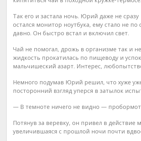
кипятиться чай в походной кружке-термосе
Так его и застала ночь. Юрий даже не сраз
остался монитор ноутбука, ему стало не по 
давно. Он быстро встал и включил свет.
Чай не помогал, дрожь в организме так и н
жидкость прокатилась по пищеводу и успок
мальчишеский азарт. Интерес, любопытство,
Немного подумав Юрий решил, что хуже уже 
посторонний взгляд уперся в затылок испы
— В темноте ничего не видно — пробормот
Потянув за веревку, он привел в действие
увеличившаяся с прошлой ночи почти вдво