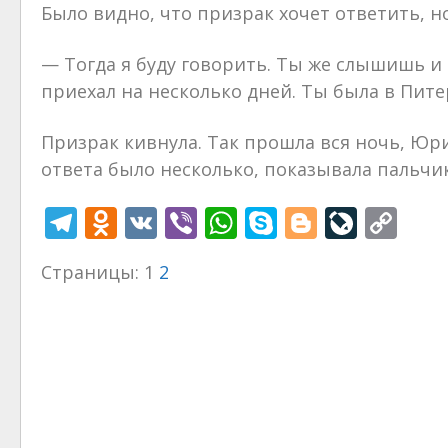
Было видно, что призрак хочет ответить, но
— Тогда я буду говорить. Ты же слышишь и
приехал на несколько дней. Ты была в Пите
Призрак кивнула. Так прошла вся ночь, Юри
ответа было несколько, показывала пальчик
T
O
V
Vi
W
S
Bl
Li
C
el
d
K
b
h
k
o
v
o
Страницы:
1
2
e
n
er
at
y
g
eJ
p
gr
o
s
p
g
o
y
a
kl
A
e
er
u
Li
m
as
p
r
n
s
p
n
k
ni
al