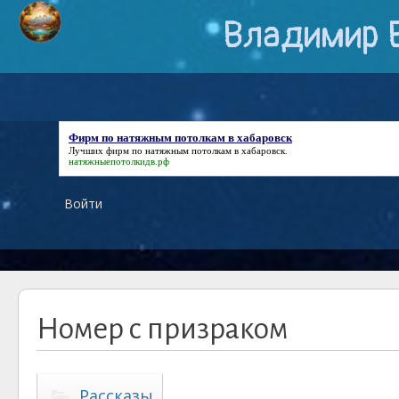
Владимир 
Фирм по натяжным потолкам в хабаровск
Лучших
фирм по натяжным потолкам в хабаровск
.
натяжныепотолкидв.рф
Войти
Номер с призраком
Рассказы