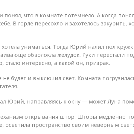
.
у и понял, что в комнате потемнело. А когда пон
себе. В горле пересохло и захотелось закурить, 
е хотела униматься. Тогда Юрий налил пол круж
аивающе обволокла желудок. Руки перестали по
 стало интересно, а какой он, призрак.
не будет и выключил свет. Комната погрузилась
тателя.
ал Юрий, направляясь к окну — может Луна пом
 механизм открывания штор. Шторы медленно по
е, осветила пространство своим неверным свет