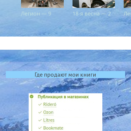
Легион — 9
18-я весна — 2
Ле
Где продают мои книги