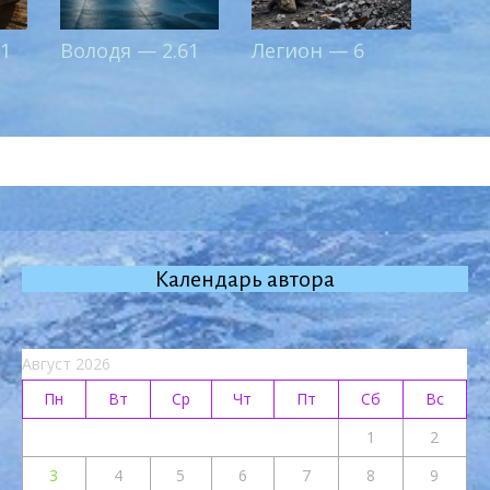
 1
Володя — 2.61
Легион — 6
Календарь автора
Август 2026
Пн
Вт
Ср
Чт
Пт
Сб
Вс
1
2
3
4
5
6
7
8
9