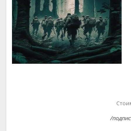
Стоим
/подпис