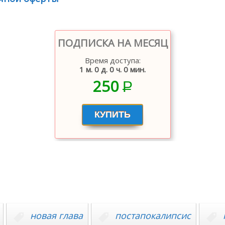
ПОДПИСКА НА МЕСЯЦ
Время доступа:
1 м. 0 д. 0 ч. 0 мин.
250
P
–
новая глава
постапокалипсис