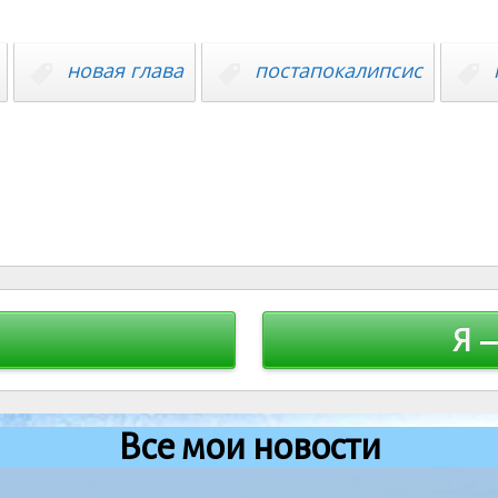
новая глава
постапокалипсис
Я 
Все мои новости