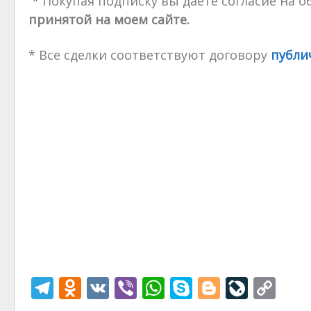
* Покупая подписку вы даете согласие на 
принятой на моем сайте.
* Все сделки соответствуют договору
публи
T
O
V
Vi
W
S
Bl
Li
C
el
d
K
b
h
k
o
v
o