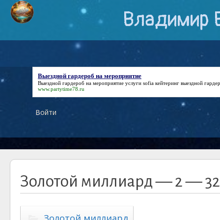
Владимир 
Выездной гардероб на мероприятие
Выездной гардероб на мероприятие
услуги sofia кейтеринг выездной гарде
www.partytime78.ru
Войти
Золотой миллиард — 2 — 32
Золотой миллиард