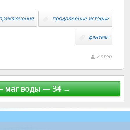
приключения
продолжение истории
фэнтези
Автор
— маг воды — 34 →