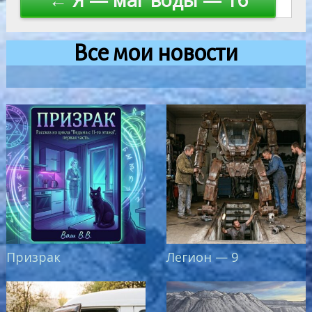
записям
Все мои новости
Призрак
Легион — 9