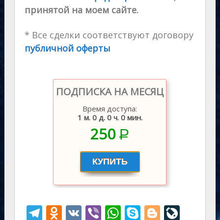
принятой на моем сайте.
* Все сделки соответствуют договору
публичной оферты
ПОДПИСКА НА МЕСЯЦ
Время доступа:
1 м. 0 д. 0 ч. 0 мин.
250
P
–
T
O
V
Vi
W
S
Bl
Li