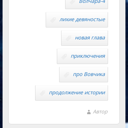
y
Волчара-4
m
as
p
r
Li
s
p
n
n
лихие девяностые
ni
al
k
ki
новая глава
приключения
про Вовчика
продолжение истории
Автор