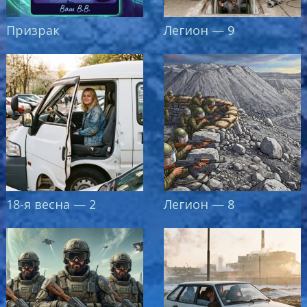
Призрак
Легион — 9
18-я весна — 2
Легион — 8