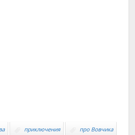
ва
приключения
про Вовчика