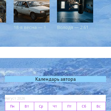
18-я весна — 1
Володя — 2.61
Календарь автора
Август 2026
Пн
Вт
Ср
Чт
Пт
Сб
Вс