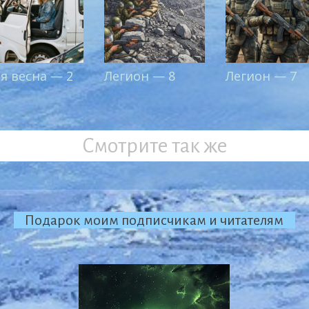
-я весна — 2
Легион — 8
Легион — 7
Смотрите так же
Подарок моим подписчикам и читателям