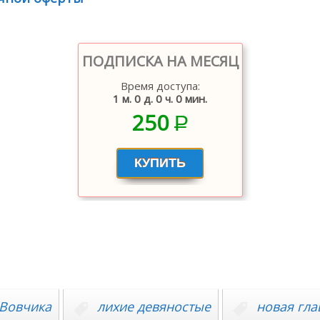
ПОДПИСКА НА МЕСЯЦ
Время доступа:
1 м. 0 д. 0 ч. 0 мин.
250
P
–
 Вовчика
лихие девяностые
новая гла