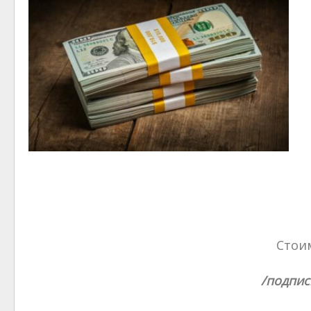
Стоим
/подпис