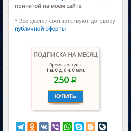
принятой на моем сайте.
* Все сделки соответствуют договору
публичной оферты
ПОДПИСКА НА МЕСЯЦ
Время доступа:
1 м. 0 д. 0 ч. 0 мин.
250
P
–
T
O
V
Vi
W
S
Bl
Li