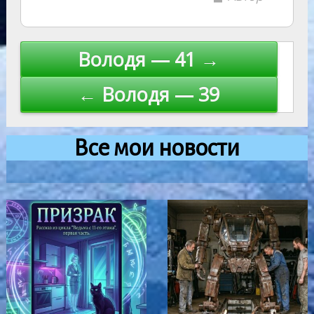
Навигация
Володя — 41 →
по
← Володя — 39
записям
Все мои новости