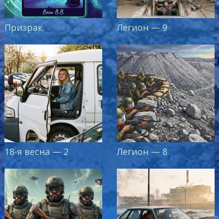
Призрак
Легион — 9
18-я весна — 2
Легион — 8