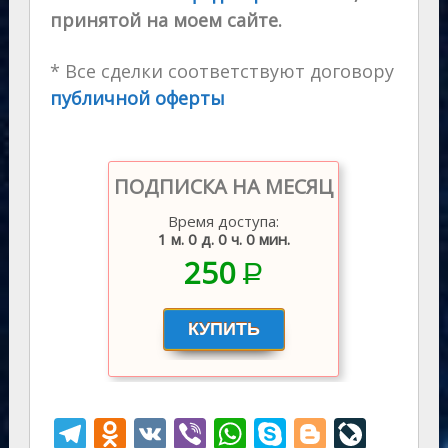
принятой на моем сайте.
* Все сделки соответствуют договору
публичной оферты
ПОДПИСКА НА МЕСЯЦ
Время доступа:
1 м. 0 д. 0 ч. 0 мин.
250
P
–
T
O
V
Vi
W
S
Bl
Li