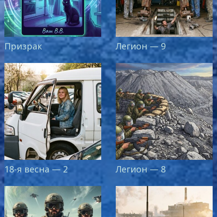
Призрак
Легион — 9
18-я весна — 2
Легион — 8