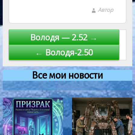
Автор
Навигация
Володя — 2.52 →
по
← Володя-2.50
записям
Все мои новости