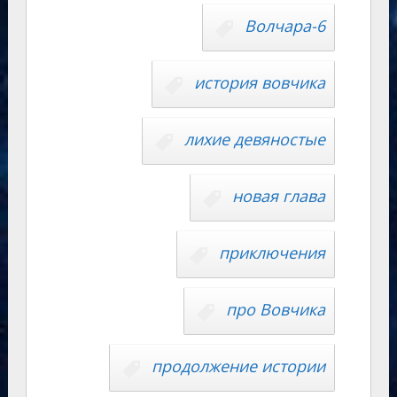
s
p
n
n
Волчара-6
ni
al
k
ki
история вовчика
лихие девяностые
новая глава
приключения
про Вовчика
продолжение истории