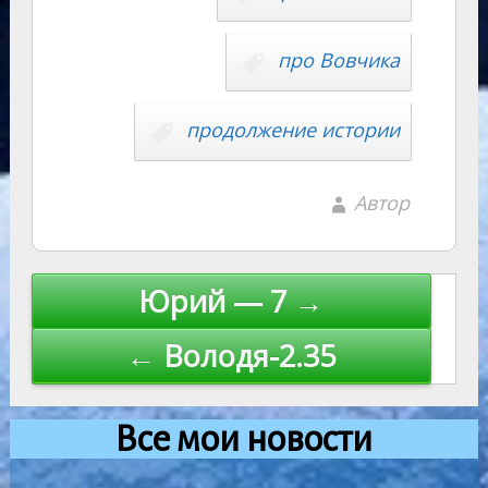
про Вовчика
продолжение истории
Автор
Навигация
Юрий — 7 →
по
← Володя-2.35
записям
Все мои новости