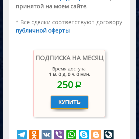
принятой на моем сайте.
* Все сделки соответствуют договору
публичной оферты
ПОДПИСКА НА МЕСЯЦ
Время доступа:
1 м. 0 д. 0 ч. 0 мин.
250
P
–
T
O
V
Vi
W
S
Bl
Li