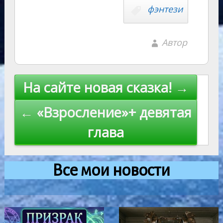
фэнтези
Автор
Навигация
На сайте новая сказка! →
по
← «Взросление»+ девятая
записям
глава
Все мои новости