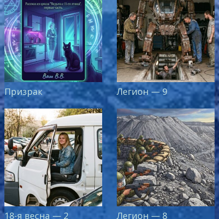
Призрак
Легион — 9
18-я весна — 2
Легион — 8