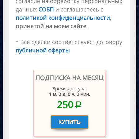
согласие на обработку персональных
данных
СОБП
и соглашаетесь с
политикой конфиденциальности
,
принятой на моем сайте.
* Все сделки соответствуют договору
публичной оферты
ПОДПИСКА НА МЕСЯЦ
Время доступа:
1 м. 0 д. 0 ч. 0 мин.
250
P
–